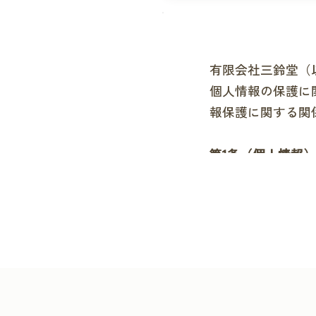
有限会社三鈴堂（
個人情報の保護に
報保護に関する関
第1条（個人情報
「個人情報」とは
する情報であって
記述等により特定
保険証の保険者番
を指します。
第2条（個人情報