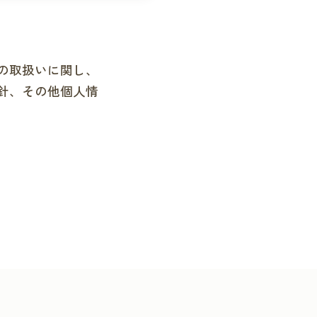
の取扱いに関し、
針、その他個人情
生存する個人に関
、連絡先その他の
データ、及び健康
（個人識別情報）