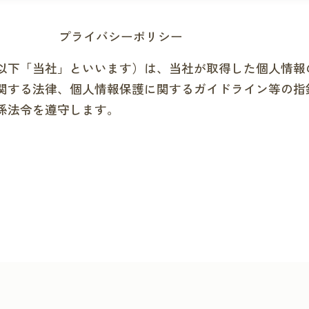
プライバシーポリシー
以下「当社」といいます）は、当社が取得した個人情報
関する法律、個人情報保護に関するガイドライン等の指
係法令を遵守します。
）
、個人情報保護法にいう「個人情報」を指すものとし、
、当該情報に含まれる氏名、生年月日、住所、電話番号
の個人を識別できる情報及び容貌、指紋、声紋にかかる
号などの当該情報単体から特定の個人を識別できる情報
の収集方法）